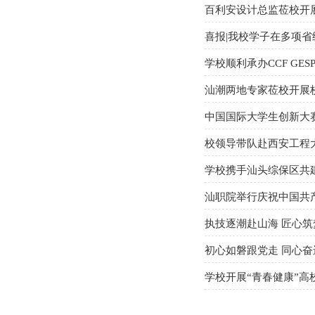
百利安设计总监莅校开
喜报|我校学子在多项
学校顺利承办CCF GE
汕潮两地专家莅校开展
中国国际大学生创新大赛
校领导带队赴西安工程
学校携手汕头综保区共建
汕职院举行庆祝中国共产
执技逐潮赴山海 匠心筑
初心如磐跟党走 同心
学校开展“青春健康”高