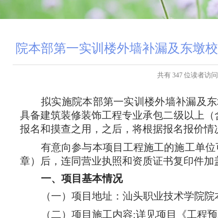
院本部第一实训楼外墙补漏及东墩校
共有
347
位读者访问
拟
实施
院本部第一实训楼外墙补漏及东
具备建筑装修装饰工程专业承包二级以上（
报名和摸查
之用，
之后，将根据报名报价情
有意向参与本项目工程
施工
的
施工
单位
章）后，连同营业执照和资质证书复印件加
一、项目基本情况
（一）项目地址：汕头职业技术学院院
（二）项目施工内容
:详见项目《工程