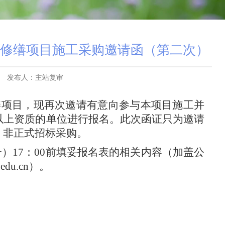
间修缮项目施工采购邀请函（第二次）
发布人：主站复审
缮项目，现
再次
邀请
有意向参与本项目施工
并
以上资质的单位
进行报名
。
此次函证只为
邀请
，
非正式招标采购
。
一
）
17：00前填妥报
名
表的相关内容（加盖公
.edu.cn
）。