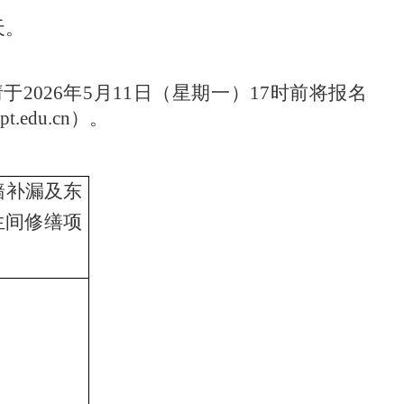
天。
请于
20
26
年
5
月
11
日（星期
一
）
17时前将报名
du.cn）。
墙补漏及东
生间修缮项