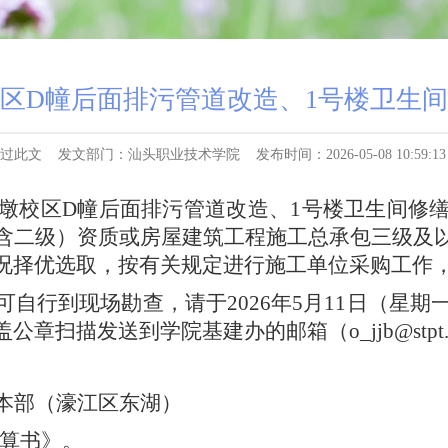
区D幢后面排污管道改造、1号楼卫生
过此文
发文部门：汕头职业技术学院
发布时间：2026-05-08 10:59:13
墩校区
D幢后面排污管道改造、1号楼卫生间修
含二级）资质或房屋建筑工程施工总承包三级及
况择优选取，按有关规定进行施工单位采购
工作
可
自行到现场勘查
，
请
于
202
6
年
5
月
11
日（星期
盖公章扫描发送到学院基建办的邮箱（
o_jjb@stpt
本部（濠江区东湖）
预算书》
。