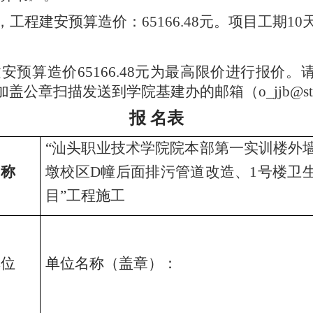
，工程
建安预算
造价：
6
5166
.
48
元。项目工
期
10
建安
预算造价
6
5166
.
48
元为最高限价进行报价。
扫描发送到学院基建办的邮箱（o_jjb@stpt.e
报
名
表
“
汕头职业技术学院
院本部第一实训楼外
名称
墩校区
D幢后面排污管道改造、1号楼卫
目
”
工程施工
单位
单位名称（盖章）：