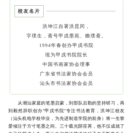
校友名片
洪坤江自署洪昆冈，
字璞生，斋号甲戌墨苑、瞻璞斋。
1994年春创办甲戌书院
现为甲戌书院院长
中国书画家协会理事
广东省书法家协会会员
汕头市书法家协会会员
从潮汕家庭的笔墨启蒙，到部队后勤的坚持研习，再
到毅然辞职创办“甲戌书院”专注书法教育，洪坤江校友
（汕头机电学校毕业，为先进制造学院的前身）将一生挚
爱倾注于方寸笔墨之间。三十载光阴荏苒，他不仅成就了