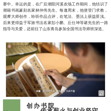
赛中。幸运的是，在广后潮阳河溪农场工作期间，他结识了
潮籍书画篆刻名家林仲伟先生。每逢周末，他便登门求教，
观摩大师创作，聆听作品点评，在笔法、墨法上获益匪浅。
后来更得益于军旅书法名家彭小鹏、丘仕坤等诸先生的一路
指导与关爱，还前往了山东青岛参加全国书法导师班深造。
创办书院
传承薪火与创业坚守