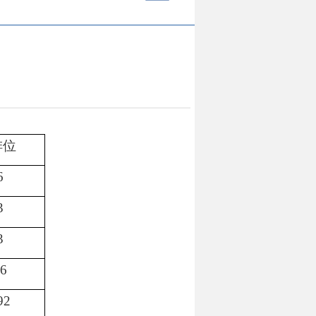
排位
6
3
3
6
92