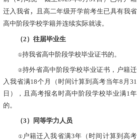
迁入我省
，
且高二年级开学前考生已具有我省
高中阶段学校学籍并连续实际就读。
（
2
）往届毕业生
持我省高中阶段学校毕业证书的。
①
持外省高中阶段学校毕业证书，户籍迁
②
入我省满
18
个月（时间计算到高考当年
8
月
31
日），且高考报名时高中阶段学校毕业满
1
年
的。
（
3
）同等学力人员
户籍迁入我省满
3
年（时间计算到高考
①