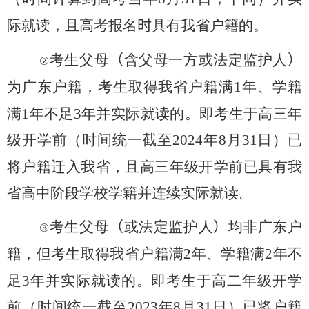
际就读，且高考报名
时
具有我省户籍的。
考生父母
（
含父母一方或法定监护人
）
②
为广东户籍，考生取得我省户籍满
1
年、学籍
满
1
年不足
3
年并实际就读的。即考生于高三年
级开学前（时间统一截至
202
4
年
8
月
31
日）已
将户籍迁入我省，且高三年级开学前已具有我
省高中阶段学校学籍并连续实际就读。
考生父母
（
或法定监护人
）
均非广东户
③
籍，但考生取得我省户籍满
2
年、学籍满
2
年不
足
3
年并实际就读的。即考生于高二年级开学
前（时间统一截至
202
3
年
8
月
31
日）已将户籍