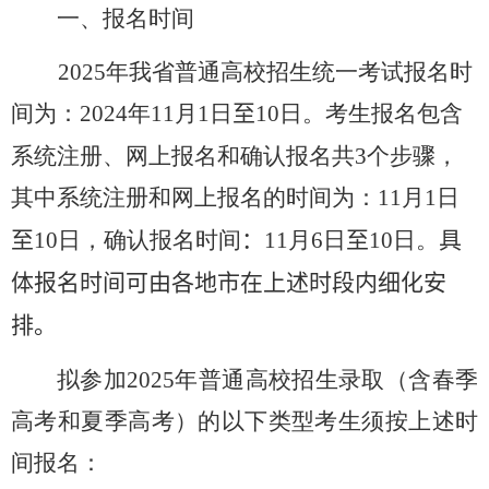
一、报名时间
2025
年我省普通高校招生统一考试报名时
间为：
202
4
年
11
月
1
日
至
10
日。考生报名包含
系统注册、网上报名和确认报名共
3
个步骤，
其中系统注册和网上报名的时间为：
11
月
1
日
至
10
日，确认报名时间
：
11
月
6
日
至
10
日。
具
体报名时间可由各地市在上述时段内细化安
排。
拟参加
2025
年普通高校招生录取（含春季
高考和夏季高考）的以下类型考生须按上述时
间报名：