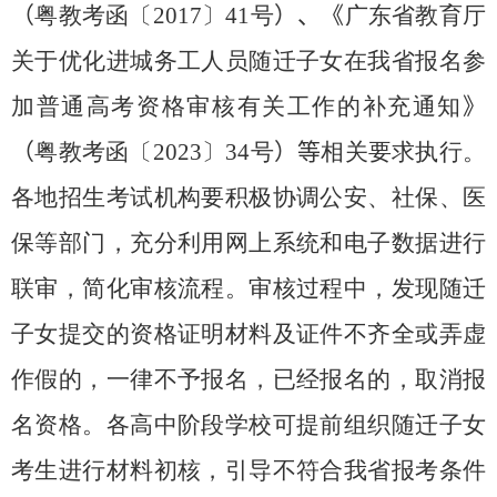
（
粤教考函〔
2017
〕
41
号
）
、《
广东省教育厅
关于优化进城务工人员随迁子女在我省报名参
加普通高考资格审核有关工作的补充通知
》
（
粤教考函〔
20
23
〕
34
号
）
等
相关要求执行。
各地招生考试机构要积极协调公安、社保、医
保等部门，充分利用网上系统和电子数据进行
联审，简化审核流程。审核过程中，发现随迁
子女提交的资格证明材料及证件不齐全或弄虚
作假的，一律不予报名，已经报名的，取消报
名资格。各高中阶段学校可提前组织随迁子女
考生进行材料初核，
引导不符合我省报考条件