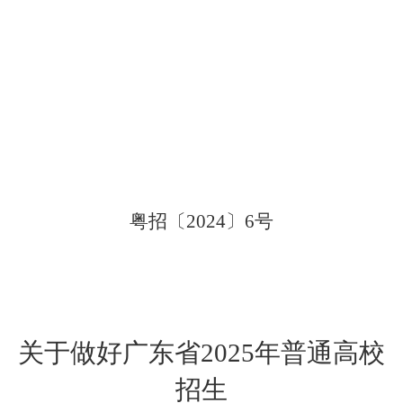
粤招〔
202
4
〕
6
号
关于做好广东省
2025
年普通高校
招生