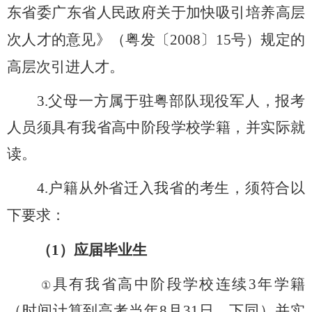
东省委
广东省人民政府关于加快吸引培养高层
次人才的意见》（粤发〔
2008
〕
15
号）规定的
高层次引进人才。
3.
父母一方属于驻粤部队现役军人，报考
人员须具有我省高中阶段学校学籍，并实际就
读。
4.
户籍从外省迁入我省的考生，
须
符合以
下要求：
（
1
）应届毕业生
具有我省高中阶段学校连续
3
年学籍
①
（时间计算到高考当年
8
月
31
日，下同）并实