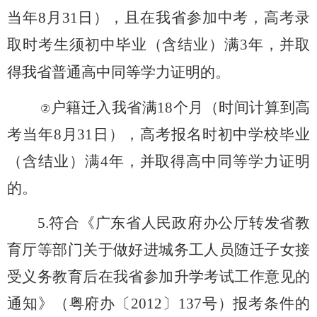
当年
8
月
31
日），且在我省参加中考，高考录
取时考生须初中毕业（含结业）满
3
年，并取
得我省
普通
高中同等学力证明的。
户籍迁入我省满
18
个月（时间计算到高
②
考当年
8
月
31
日），高考报名时初中学校毕业
（含结业）满
4
年，并取得高中同等学力证明
的。
5.
符合《广东省人民政府办公厅转发省教
育厅等部门关于做好进城务工人员随迁子女接
受义务教育后在我省参加升学考试工作意见的
通知》（粤府办〔
2012
〕
137
号）报考条件的