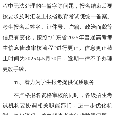
程中无法处理的生僻字等问题，报名结束后要
按要求及时汇总上报省教育考试院统一
备案
。
考生报名后
姓名、证件号、
户籍
、
政治面貌
等
信息有变化，
按照“广东省
2025
年普通高考考
生信息修改审核流程”进行更正，
信息更正截
止时间为
2025
年
5
月
30
日，逾期一律不予办理
更改手续。
五、着力为学生报考提供优质服务
在严格报名资格审核的同时，各级招生考
试机构要协调相关职能部门，进一步优化机