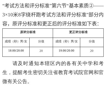
“考试方法和评分标准”第六节“基本素质②——
3×10
米
8
字绕杆跑考试方法和评分标准”部分内
容，原评分标准和更正后的评分标准如下表：
原评分标准
更正评分标准
成绩（秒）男
/
女
分值
成绩（秒）男
/
女
分值
18
.
0
0/2
0
.
0
0
1
9
.
0
0/2
0
.
0
0
20
20
请
及时通知本辖区内的各有关中学和考
生，提醒考生密切关注省教育考试院官网和官
微有关公告。