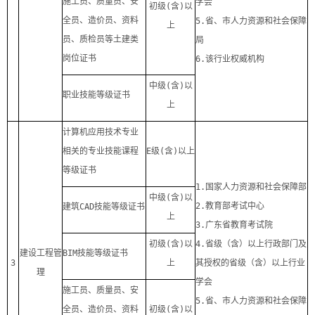
施工员、质量员、安
学会
初级
(
含
)
以
全员、造价员、资料
5.
省、市人力资源和社会保障
上
员、质检员等土建类
局
岗位证书
6.
该行业权威机构
中级
(
含
)
以
职业技能等级证书
上
计算机应用技术专业
相关的专业技能课程
E
级
(
含
)
以上
等级证书
1.
国家人力资源和社会保障部
中级
(
含
)
以
2.
教育部考试中心
建筑
CAD
技能等级证书
上
3.
广东省教育考试院
初级
(
含
)
以
4.
省级（含）以上行政部门及
建设工程管
BIM
技能等级证书
3
上
其授权的省级（含）以上行业
理
学会
施工员、质量员、安
5.
省、市人力资源和社会保障
全员、造价员、资料
初级
(
含
)
以