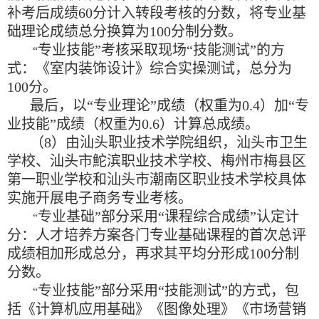
补考后成绩
60
分计入转段考核的分数，将专业基
础理论成绩总分换算为
100
分制分数。
专业技能
”
考核采取现场
“
技能测试
”
的方
“
式：《室内装饰设计》综合实操测试，总分为
100
分。
最后，以
“
专业理论
”
成绩（权重为
0.4
）加
“
专
业技能
”
成绩（权重为
0.6
）计算总成绩。
（
8
）由汕头职业技术学院组织，汕头市卫生
学校、汕头市
鮀
滨职业技术学校、梅州市梅县区
第一职业学校和汕头市潮南区职业技术学校具体
实施开展电子商务专业考核。
专业基础
”
部分采用
“
课程综合成绩
”
认定计
“
分：人才培养方案各门专业基础课程的首次总评
成绩相加形成总分，再求其平均分形成
100
分制
分数。
专业技能
”
部分采用
“
技能测试
”
的方式，包
“
括《计算机应用基础》《图像处理》《市场营销