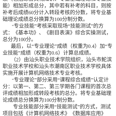
能）相加形成总分，其中若有补考的科目，则按
补考后成绩
60
分计入转段考核的分数，将专业基
础理论成绩总分换算为
100
分制分数。
专业技能
”
考核采取现场
“
技能测试
”
的方
“
式：《基本功》、《剧目表演》综合实操测试，
总分为
100
分。
最后，以
“
专业理论
”
成绩（权重为
0.4
）加
“
专
业技能
”
成绩（权重为
0.6
）计算总成绩。
（
2
）由汕头职业技术学院组织，汕头市
鮀
滨
职业技术学校和汕头市潮南区职业技术学校具体
实施开展计算机网络技术专业考核。
专业理论
”
部分采用
“
课程综合成绩
”
认定计
“
分：以第一、第二、第三学期各门课程的首次总
评成绩相加形成转段考核的总分。将专业基础理
论成绩总分换算为
100
分制分数。
专业技能部分采用
“
技能测试
”
的方式，测试
项目包括《计算机网络技术》《数据库应用》