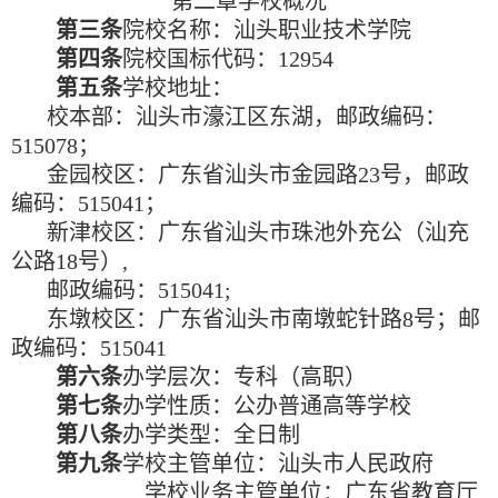
第二章
学校概况
第三条
院校名称：汕头职业技术学院
第四条
院校国标代码：
12954
第五条
学校地址：
校本部：汕头市濠江区东湖，邮政编码：
515078
；
金园校区：广东省汕头市金园路
23
号，邮政
编码：
515041
；
新津校区：广东省汕头市珠池外充公（汕充
公路
18
号）
,
邮政编码：
515041;
东墩校区：广东省汕头市南墩蛇针路
8
号；邮
政编码：
515041
第六条
办学层次：专科（高职）
第七条
办学性质：公办普通高等学校
第八条
办学类型：全日制
第九条
学校主管单位：汕头市人民政府
学校业务主管单位：广东省教育厅