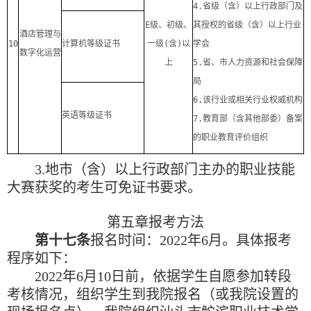
4.
省级（含）以上行政部门及
E
级、初级、
其授权的省级（含）以上行业
酒店管理与
10
计算机等级证书
一级
(
含
)
以
学会
数字化运营
上
5.
省、市人力资源和社会保障
局
6.
该行业或相关行业权威机构
英语等级证书
7.
教育部（含其他部委）备案
的职业教育评价组织
3.
地市（含）以上行政部门主办的职业技能
大赛获奖的考生
可免
证书要求
。
第五章
报考方法
第十七条
报名时间：
2022
年
6
月。具体报考
程序如下：
2022
年
6
月
10
日前，依据学生自愿参加转段
考核情况，组织学生到我院报名（或我院设置的