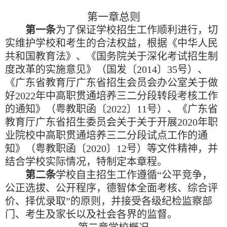
第一章
总则
第一条
为了保证学校招生工作顺利进行，切
实维护学校和考生的合法权益，根据《中华人民
共和国教育法》、《国务院关于深化考试招生制
度改革的实施意见》（国发〔
2014
〕
35
号）、
《广东省教育厅
广东省招生会员会办公室关于做
好
2022
年中高职贯通培养三二分段转段考核工作
的通知》（粤教职函〔
2022
〕
11
号）、《广东省
教育厅
广东省招生委员会关于关于开展
2020
年职
业院校中高职贯通培养三二分段试点工作的通
知》（粤教职函〔
2020
〕
12
号）等文件精神，并
结合学校实际情况，特制定本章程。
第二条
学校自主招生工作遵循
“
公平竞争，
公正选拔、公开程序，德智体全面考核、综合评
价、择优录取
”
的原则，并接受各级纪检监察部
门、考生及家长以及社会各界的监督。