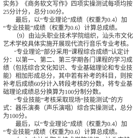
实务》《商务软文写作》四项实操测试每项均按
25
分计分，总分
100
分。
最后，以
“
专业理论
”
成绩（权重为
0.4
）加
“
专业技能
”
成绩（权重为
0.6
）计算总成绩。
（
9
）由汕头职业技术学院组织，汕头市文化
艺术学校具体实施开展现代流行音乐专业考核。
专业理论
”
部分采用
“
课程综合成绩
”
认定计
“
分：以第一、第二、第三学期各门课程的学习成
绩（包括综合文化知识、专业基础理论和专业技
能）相加形成总分，其中若有补考的科目，则按
补考后成绩
60
分计入转段考核的分数，将专业基
础理论成绩总分换算为
100
分制分数。
专业技能
”
考核采取现场
“
技能测试
”
的方
“
式：器乐演奏（声乐演唱）综合实操测试，总分
为
100
分。
最后，以
“
专业理论
”
成绩（权重为
0.4
）加
“
专业技能
”
成绩（权重为
0.6
）计算总成绩。