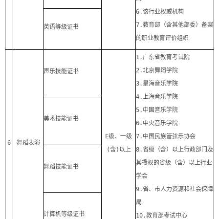
6.
该行业权威机构
7.
教育部（含其他部委）备案
英语等级证书
的职业教育评价组织
1.
广东省教育考试院
2.
北京舞蹈学院
声乐技能证书
3.
星海音乐学院
4.
上海音乐学院
5.
中国音乐学院
美术技能证书
6.
中央音乐学院
E
级、一级
7.
中国民族管弦乐协会
6
舞蹈表演
(
含
)
以上
8.
省级（含）以上行政部门及
其授权的省级（含）以上行业
舞蹈技能证书
学会
9.
省、市人力资源和社会保障
局
计算机等级证书
10.
教育部考试中心