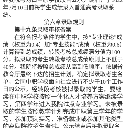
年
7
月
10
日前将学生成绩录入普通高考录取系
统。
第六章
录取规则
第十九条
录取审核备案
在符合报考条件的学生中，按
“
专业理论
”
成
绩（权重为
0.4
）加
“
专业技能
”
成绩（权重为
0.6
）
计算得到总成绩，转段考核总成绩满分值为
100
分，拟录取的考生转段考核总成绩原则上不低于
40
分。我院将按照总成绩从高到低顺序，依据省
教育厅最终下达的招生计划，确定拟录取考生名
单，会同中职学校面向社会进行不少于
10
个工作
经转段考核被拟录取的学生，要继
日的公示，
续在中职学校按照一体化人才培养方案继续学
习，第四学年进入我院试点专业学习。未被录
取的学生按照教学计划完成中职第三学年的学
习，参加顶岗实习，准备就业或参加其他类型
的高职院校招生考试。
公示结束后将拟录取名