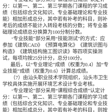
分：以第一、第二、第三学期各门课程的学习成
绩（包括综合文化知识、专业基础理论和专业技
能）相加形成总分，其中若有补考的科目，则补
考后的成绩不能计入转段考核的分数；将专业基
础理论成绩总分换算为
100
分制分数。
专业技能
”
部分采用
“
技能测试
”
的方式：应
“
参加《建筑
CAD
》《预算电算化》《建筑识图与
构造》《建筑结构施工图识读》等四项实操测
试，每项均按
25
分计分，总分
100
分。
最后，以
“
专业理论
”
成绩（权重为
0.4
）加
“
专
业技能
”
成绩（权重为
0.6
）计算总成绩。
（
7
）由汕头职业技术学院组织，汕头市卫生
学校具体实施开展环境艺术设计专业考核。
专业理论
”
部分采用
“
课程综合成绩
”
认定计
“
分：以第一、第二、第三学期各门课程的学习成
绩（包括综合文化知识、专业基础理论和专业技
能）相加形成总分，其中若有补考的科目，则按