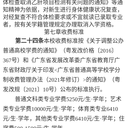
体检查取消乙肝项目检测有关问题的通知》等通
知精神为依据，对新生进行身体健康状况复查，
对经复查不符合体检要求或不宜就读已录取专业
者，按有关学籍管理规定办理取消入学资格。
第七章
收费标准
第二十四条
本校收费标准按《关于调整公办
普通高校学费的通知》（粤发改价格〔
2016
〕
367
号）和《广东省发展改革委
广东省教育厅
广
东省财政厅
关于印发
<
广东省普通高等学校学分
制收费
管理办法（
2021
年修订）
>
的通知》（粤
发改规〔
2021
〕
10
号）公布的标准执行。
普通文科类专业学费
5250
元
/
生
·
学年；艺术
类专业学费
10000
元
/
生
·
学年；体育类专业
6410
元
/
生
·
学年，其他类专业学费
6410
元
/
生
·
学年；住