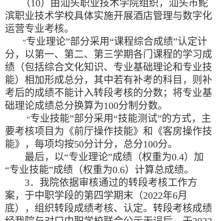
（
10
）由汕头职业技术学院组织，汕头市
鮀
滨职业技术学校具体实施开展酒店管理与数字化
运营专业考核。
专业理论
”
部分采用
“
课程综合成绩
”
认定计
“
分，以第一、第二、第三学期各门课程的学习成
绩（包括综合文化知识、专业基础理论和专业技
能）相加形成总分，其中若有补考的科目，则补
考后的成绩不能计入转段考核的分数；将专业基
础理论成绩总分换算为
100
分制分数。
专业技能
”
部分采用
“
技能测试
”
的方式，主
“
要考核项目为《前厅操作技能》和《客房操作技
能》，每项均按
50
分计分，总分
100
分。
最后，以
“
专业理论
”
成绩（权重为
0.4
）加
“
专业技能
”
成绩（权重为
0.6
）计算总成绩。
3
．我院依据审核通过的转段考核工作方
案，于中职学段的第四学期末（
2022
年
6
月
底），组织转段成绩考核、认定。转段考核成绩
经我院与对口中职学校联合公示无误后，于
2022