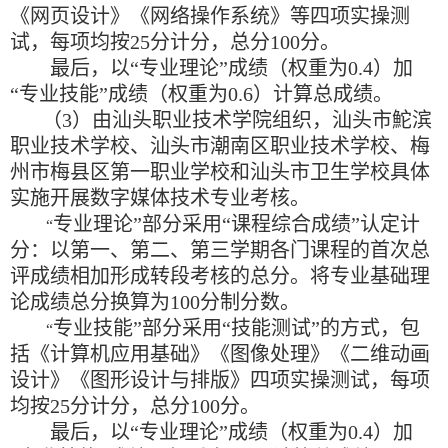
《网页设计》《网络操作系统》等四项实操测
试，每项均按
25
分计分，总分
100
分。
最后，以
“
专业理论
”
成绩（权重为
0.4
）加
“
专业技能
”
成绩（权重为
0.6
）计算总成绩。
（
3
）由汕头职业技术学院组织，汕头市
鮀
滨
职业技术学校、汕头市潮南区职业技术学校、梅
州市梅县区第一职业学校和汕头市卫生学校具体
实施开展数字媒体技术专业考核。
专业理论
”
部分采用
“
课程综合成绩
”
认定计
“
分：以第一、第二、第三学期各门课程的首次总
评成绩相加形成转段考核的总分。将专业基础理
论成绩总分换算为
100
分制分数。
专业技能
”
部分采用
“
技能测试
”
的方式，包
“
括《计算机应用基础》《图像处理》《二维动画
设计》《图形设计与排版》四项实操测试，每项
均按
25
分计分，总分
100
分。
最后，以
“
专业理论
”
成绩（权重为
0.4
）加