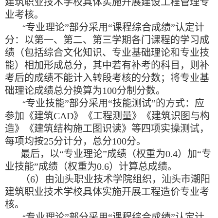
建筑职业技术学校具体实施开展建设工程管理专
业考核。
专业理论
”
部分采用
“
课程综合成绩
”
认定计
“
分：以第一、第二、第三学期各门课程的学习成
绩（包括综合文化知识、专业基础理论和专业技
能）相加形成总分，其中若有补考的科目，则补
考后的成绩不能计入转段考核的分数；将专业基
础理论成绩总分换算为
100
分制分数。
专业技能
”
部分采用
“
技能测试
”
的方式：应
“
参加《建筑
CAD
》《工程测量》《建筑识图与构
造》《建筑结构施工图识读》等四项实操测试，
每项均按
25
分计分，总分
100
分。
最后，以
“
专业理论
”
成绩（权重为
0.4
）加
“
专
业技能
”
成绩（权重为
0.6
）计算总成绩。
（
6
）由汕头职业技术学院组织，汕头市潮阳
建筑职业技术学校具体实施开展工程造价专业考
核。
专业理论
”
部分采用
“
课程综合成绩
”
认定计
“