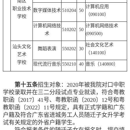
南区
计算机应用
职业技术
数字媒体技术
510204
50
（
090100
）
学校
计算机网络技
计算机网络技术
510202
50
术
(090500)
社会文化艺术
汕头文化
舞蹈表演
550202
30
（
140100
）
艺术
学校
现代流行音乐
550210
40
音乐（
140800
）
第十五条
招生对象：
2020
年被我院对口中职
学校录取并在三二分段试点专业就读，符合粤教
职函〔
2017
〕
41
号、粤教职函〔
2020
〕
12
号和粤
教职函〔
2022
〕
11
号规定，具有正式学籍和广东
户籍及符合广东省进城务工人员随迁子女升学考
试有关规定的外省户籍学生。
符合报考条件的随迁子女在报名时，提交填