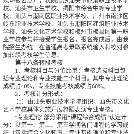
现场报名点），我院组织汕头市
鮀
滨职业技术学
校、汕头市卫生学校、揭阳市综合中等专业学
校、汕头市潮南区职业技术学校、广州市南沙区
岭东职业技术学校、汕头市潮阳区建筑职业技术
学校、汕头文化艺术学校和梅州市梅县区第一职
业学校参与并接受学生报名，报名完成后，由我
院招生办统一在普通高考录取系统输入和校对参
加转段考核学生信息。
第十八条
转段考核
1
．考核科目与分值比重：考核选拔科目包
括专业理论和专业技能二个科目。其中专业理论
成绩占
40%
，专业技能考核成绩占
60%
。
2
．考核计分形式：
（
1
）由汕头职业技术学院组织，汕头市文化
艺术学校具体实施开展舞蹈表演专业考核。
专业理论
”
部分采用
“
课程综合成绩
”
认定计
“
分：以第一、第二、第三学期各门课程的学习成
绩（包括综合文化知识、专业基础理论和专业技