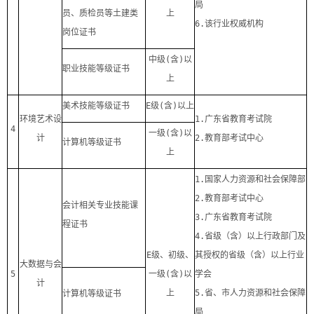
局
员、质检员等土建类
上
6.
该行业权威机构
岗位证书
中级
(
含
)
以
职业技能等级证书
上
美术技能等级证书
E
级
(
含
)
以上
环境艺术设
1.
广东省教育考试院
4
一级
(
含
)
以
计
2.
教育部考试中心
计算机等级证书
上
1.
国家人力资源和社会保障部
2.
教育部考试中心
会计相关专业技能课
3.
广东省教育考试院
程证书
4.
省级（含）以上行政部门及
E
级、初级、
其授权的省级（含）以上行业
大数据与会
5
一级
(
含
)
以
学会
计
上
5.
省、市人力资源和社会保障
计算机等级证书
局