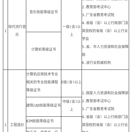
2.
教育部考试中心
音乐技能等级证书
3.
广东省教育考试院
4.
省级（含）以上行政部门及
现代流行音
一级
(
含
)
以
1
其授权的省级（含）以上行业
乐
上
学会
5.
省、市人力资源和社会保障
计算机等级证书
局
6.
该行业权威机构
计算机应用技术专业
相关的专业技能课程
E
级
(
含
)
以上
等级证书
1.
国家人力资源和社会保障部
2.
教育部考试中心
中级
(
含
)
以
建筑
CAD
技能等级证书
3.
广东省教育考试院
上
4.
省级（含）以上行政部门及
BIM
技能等级证书
2
工程造价
其授权的省级（含）以上行业