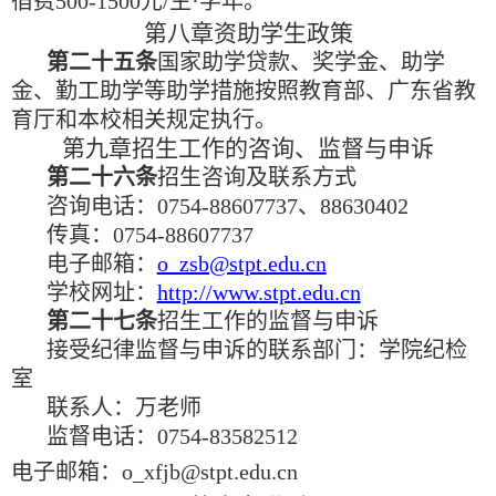
宿费
500-1500
元
/
生
·
学年。
第八章
资助学生政策
第二十五条
国家助学贷款、奖学金、助学
金、勤工助学等助学措施按照教育部、广东省教
育厅和本校相关规定执行。
第九章
招生工作的咨询、监督与申诉
第二十六条
招生咨询及联系方式
咨询电话：
0754-88607737
、
88630402
传真：
0754-88607737
电子邮箱：
o_zsb@stpt.edu.cn
学校网址：
http://www.stpt.edu.cn
第二十七条
招生工作的监督与申诉
接受纪律监督与申诉的联系部门：学院纪检
室
联系人：万老师
监督电话：
0754-83582512
电子邮箱：
o_xfjb@stpt.edu.cn