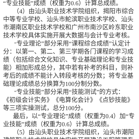
“
专业技能
”
成绩（权重为
0.6
）计算总成绩。
（
4
）由汕头职业技术学院组织，揭阳市综合
中等专业学校、汕头市
鮀
滨职业技术学校、汕头
市潮南区职业技术学校和广州市南沙区岭东职业
技术学校具体实施开展大数据与会计专业考核。
专业理论
”
部分采用
“
课程综合成绩
”
认定计
“
分：以第一、第二、第三学期各门课程的学习成
绩（包括综合文化知识、专业基础理论和专业技
能）相加形成总分，其中若有补考的科目，则补
考后的成绩不能计入转段考核的分数；将专业基
础理论成绩总分换算为
100
分制分数。
专业技能
”
部分采用
“
技能测试
”
的方式：
“
《初级会计实务》《电算化会计》《点钞技能》
等三项实操测试，总分
100
分。
最后，以
“
专业理论
”
成绩（权重为
0.4
）加
“
专
业技能
”
成绩（权重为
0.6
）计算总成绩。
（
5
）由汕头职业技术学院组织，汕头市潮阳