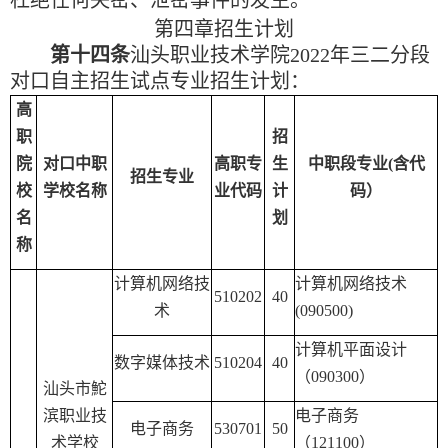
第四章
招生计划
第十四条
汕头职业技术学院
2022
年三二分段
对口自主招生试点专业招生计划：
高
职
招
院
对口中职
高职专
生
中职段专业
(
含代
招生专业
校
学校名称
业代码
计
码）
名
划
称
计算机网络技
计算机网络技术
510202
40
术
(090500)
计算机平面设计
数字媒体技术
510204
40
（
090300
）
汕头市鮀
滨职业技
电子商务
电子商务
530701
50
术学校
（
121100
）