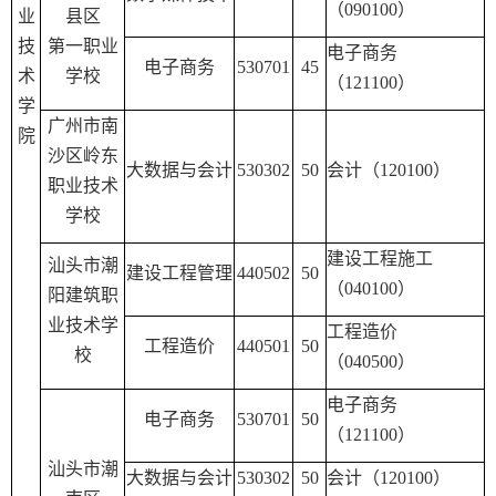
（
090100
）
业
县区
技
第一职业
电子商务
电子商务
530701
45
术
学校
（
121100
）
学
广州市南
院
沙区岭东
大数据与会计
530302
50
会计（
120100
）
职业技术
学校
建设工程施工
汕头市潮
建设工程管理
440502
50
（
040100
）
阳建筑职
业技术学
工程造价
工程造价
440501
50
校
（
040500
）
电子商务
电子商务
530701
50
（
121100
）
汕头市潮
大数据与会计
530302
50
会计（
120100
）