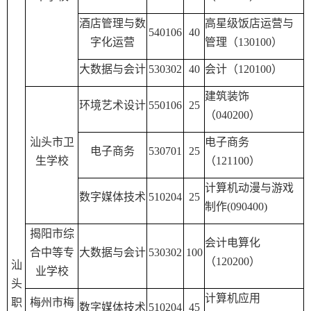
酒店管理与数
高星级饭店运营与
540106
40
字化运营
管理（
130100
）
大数据与会计
530302
40
会计（
120100
）
建筑装饰
环境艺术设计
550106
25
（
040200
）
汕头市卫
电子商务
电子商务
530701
25
生学校
（
121100
）
计算机动漫与游戏
数字媒体技术
510204
25
制作
(090400)
揭阳市综
会计电算化
合中等专
大数据与会计
530302
100
（
120200
）
汕
业学校
头
计算机应用
职
梅州市梅
数字媒体技术
510204
45