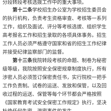
分段转段考核选拨工作中的重大事项。
第十二条
学校招生办公室为学校招生委员会
的执行机构，负责考生资格审查、考核等一系列
工作，组织及面试、评分等考核选拔、组织学生
高考报名工作和招生录取的各项具体事务。招生
工作人员必须严格遵守国家和省的招生工作纪律
并接受纪律监察部门的监督。
为秘密
第十三条
我院转段考核的
命
题、制
卷
级等级，我院按照安全保
密
规章制
度
执行，所有
涉密
人员必须签订保
密
责
任
书，实行院校一
把
手
工作负责制。试
卷
的运
送
、发放和保管，以及
回
收过程的运
送
、保管等每个环
节都
会严格按照
坚决
《国家教育考试安全保
密
工作规定》执行，
杜绝任何失密、泄密事件的发生。