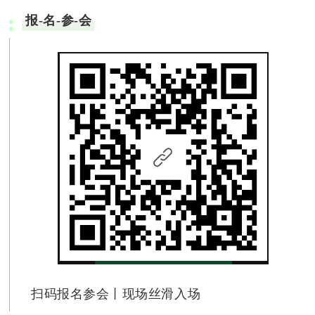
报-名-参-会
扫码报名参会丨现场丝滑入场